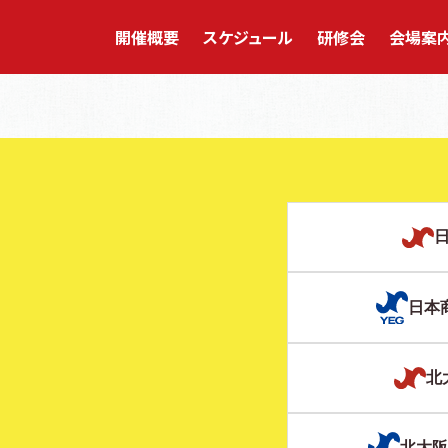
開催概要
スケジュール
研修会
会場案内
日本
北
北大阪